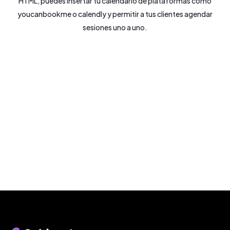
HTML, puedes insertar tu calendario de plataformas como
youcanbookme o calendly y permitir a tus clientes agendar
sesiones uno a uno.